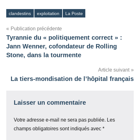
clandestins
exploitation
La Poste
Étiquettes
Navigation
Publication précédente
Tyrannie du « politiquement correct » :
de
Jann Wenner, cofondateur de Rolling
l’article
Stone, dans la tourmente
Article suivant
La tiers-mondisation de l’hôpital français
Laisser un commentaire
Votre adresse e-mail ne sera pas publiée.
Les
champs obligatoires sont indiqués avec
*