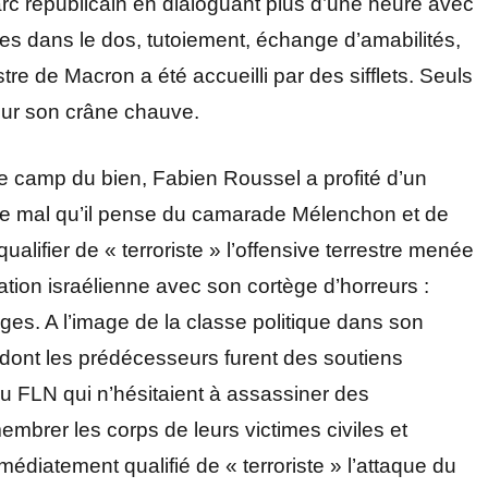
rc républicain en dialoguant plus d’une heure avec
es dans le dos, tutoiement, échange d’amabilités,
stre de Macron a été accueilli par des sifflets. Seuls
sur son crâne chauve.
 le camp du bien, Fabien Roussel a profité d’un
t le mal qu’il pense du camarade Mélenchon et de
lifier de « terroriste » l’offensive terrestre menée
ation israélienne avec son cortège d’horreurs :
ges. A l’image de la classe politique dans son
dont les prédécesseurs furent des soutiens
du FLN qui n’hésitaient à assassiner des
mbrer les corps de leurs victimes civiles et
médiatement qualifié de « terroriste » l’attaque du