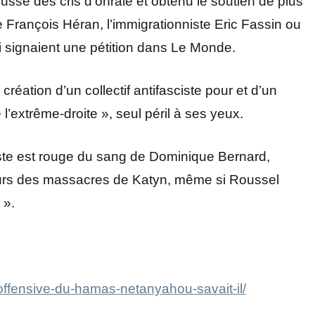
oussé des cris d’orfraie et obtenu le soutien de plus
 François Héran, l’immigrationniste Eric Fassin ou
 signaient une pétition dans Le Monde.
réation d’un collectif antifasciste pour et d’un
l’extrême-droite », seul péril à ses yeux.
iste est rouge du sang de Dominique Bernard,
teurs des massacres de Katyn, même si Roussel
 ».
offensive-du-hamas-netanyahou-savait-il/