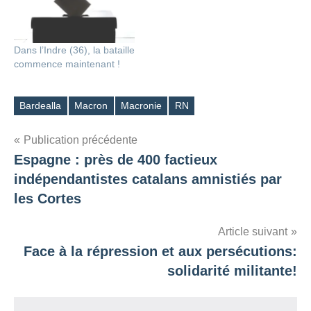
Dans l’Indre (36), la bataille
commence maintenant !
Bardealla
Macron
Macronie
RN
Étiquettes
Navigation
Publication précédente
Espagne : près de 400 factieux
de
indépendantistes catalans amnistiés par
l’article
les Cortes
Article suivant
Face à la répression et aux persécutions:
solidarité militante!