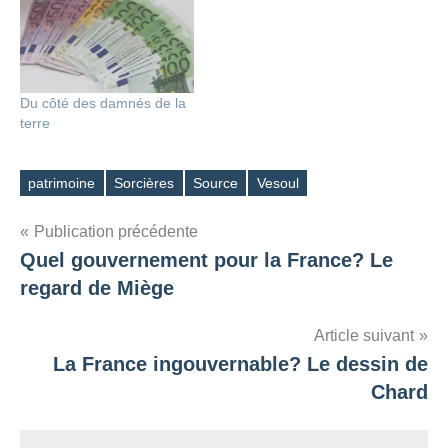
Du côté des damnés de la
terre
patrimoine
Sorcières
Source
Vesoul
Étiquettes
Navigation
Publication précédente
Quel gouvernement pour la France? Le
de
regard de Miège
l’article
Article suivant
La France ingouvernable? Le dessin de
Chard