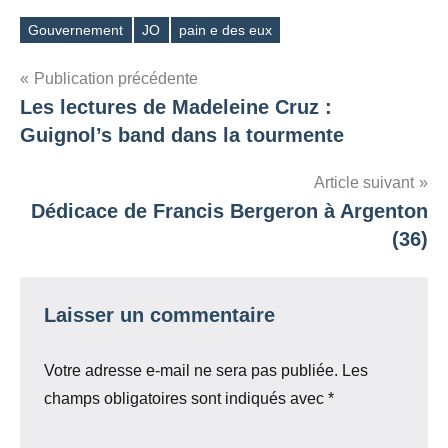
Gouvernement
JO
pain e des eux
Étiquettes
Navigation
Publication précédente
Les lectures de Madeleine Cruz :
de
Guignol’s band dans la tourmente
l’article
Article suivant
Dédicace de Francis Bergeron à Argenton
(36)
Laisser un commentaire
Votre adresse e-mail ne sera pas publiée.
Les
champs obligatoires sont indiqués avec
*