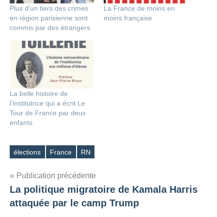
Plus d’un tiers des crimes
La France de moins en
en région parisienne sont
moins française
commis par des étrangers
La belle histoire de
l’institutrice qui a écrit Le
Tour de France par deux
enfants
élections
France
RN
Étiquettes
Navigation
Publication précédente
La politique migratoire de Kamala Harris
de
attaquée par le camp Trump
l’article