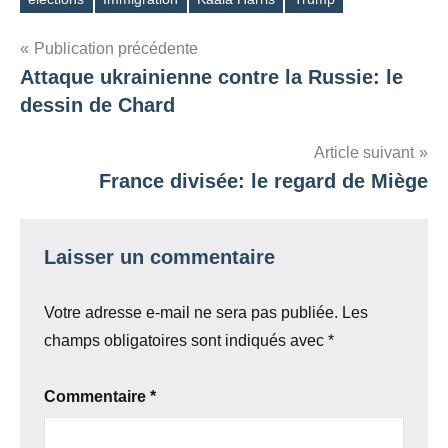
Étiquettes
Navigation
Publication précédente
Attaque ukrainienne contre la Russie: le
de
dessin de Chard
l’article
Article suivant
France divisée: le regard de Miège
Laisser un commentaire
Votre adresse e-mail ne sera pas publiée.
Les
champs obligatoires sont indiqués avec
*
Commentaire
*