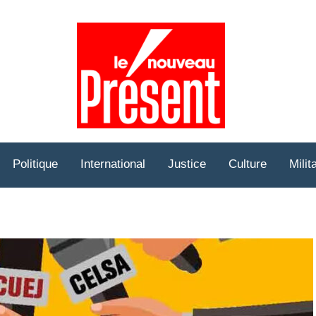
Prése
Hebd
Politique
International
Justice
Culture
Milit