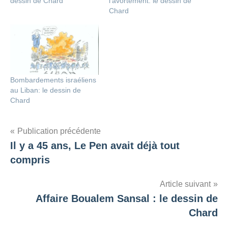
dessin de Chard
l’avortement: le dessin de
Chard
Bombardements israéliens
au Liban: le dessin de
Chard
Navigation
Publication précédente
Il y a 45 ans, Le Pen avait déjà tout
de
compris
l’article
Article suivant
Affaire Boualem Sansal : le dessin de
Chard