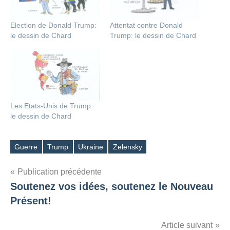
Election de Donald Trump:
Attentat contre Donald
le dessin de Chard
Trump: le dessin de Chard
Les Etats-Unis de Trump:
le dessin de Chard
Guerre
Trump
Ukraine
Zelensky
Étiquettes
Navigation
Publication précédente
Soutenez vos idées, soutenez le Nouveau
de
Présent!
l’article
Article suivant