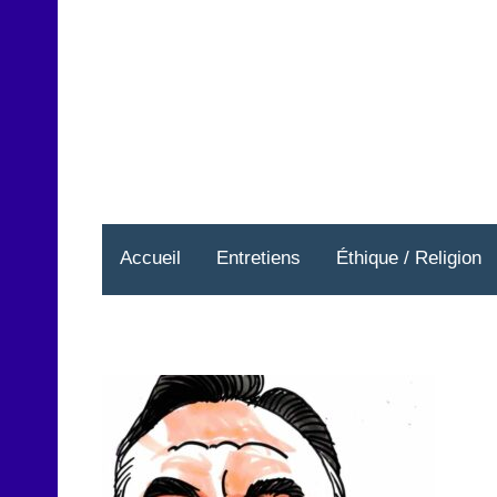
Aller
au
contenu
Accueil
Entretiens
Éthique / Religion