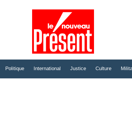
Prése
Hebd
Politique
International
Justice
Culture
Milit