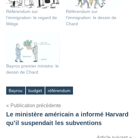
Référendum sur
Référendum sur
l’immigration: le regard de
l’immigration: le dessin de
Miège
Chard
Bayrou premier ministre: le
dessin de Chard
Bayrou
budget
référendum
Étiquettes
Navigation
Publication précédente
Le ministère américain a informé Harvard
de
qu’il suspendait les subventions
l’article
Article suivant