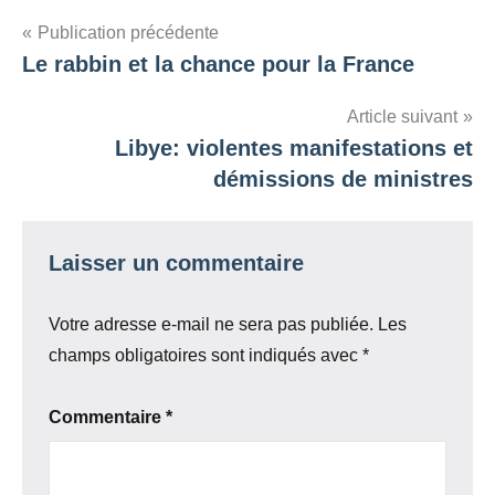
Navigation
Publication précédente
Le rabbin et la chance pour la France
de
l’article
Article suivant
Libye: violentes manifestations et
démissions de ministres
Laisser un commentaire
Votre adresse e-mail ne sera pas publiée.
Les
champs obligatoires sont indiqués avec
*
Commentaire
*