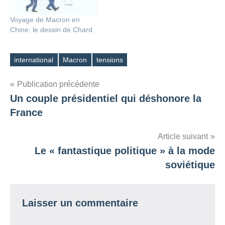
Voyage de Macron en
Chine: le dessin de Chard
international
Macron
tensions
Étiquettes
Navigation
Publication précédente
Un couple présidentiel qui déshonore la
de
France
l’article
Article suivant
Le « fantastique politique » à la mode
soviétique
Laisser un commentaire