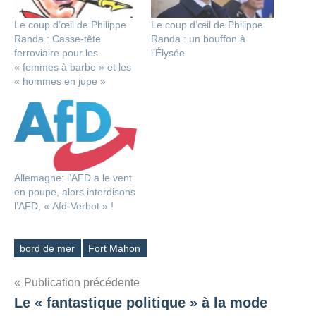
Le coup d’œil de Philippe
Le coup d’œil de Philippe
Randa : Casse-tête
Randa : un bouffon à
ferroviaire pour les
l’Élysée
« femmes à barbe » et les
« hommes en jupe »
Allemagne: l’AFD a le vent
en poupe, alors interdisons
l’AFD, « Afd-Verbot » !
bord de mer
Fort Mahon
Étiquettes
Navigation
Publication précédente
Le « fantastique politique » à la mode
de