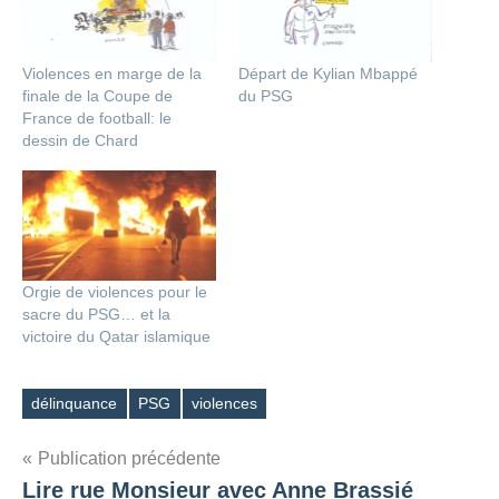
Violences en marge de la
Départ de Kylian Mbappé
finale de la Coupe de
du PSG
France de football: le
dessin de Chard
Orgie de violences pour le
sacre du PSG… et la
victoire du Qatar islamique
délinquance
PSG
violences
Étiquettes
Navigation
Publication précédente
Lire rue Monsieur avec Anne Brassié