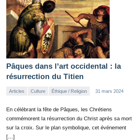
Pâques dans l’art occidental : la
résurrection du Titien
Articles
Culture
Éthique / Religion
31 mars 2024
la
Aucun
Rédaction
commentaire
En célébrant la fête de Pâques, les Chrétiens
commémorent la résurrection du Christ après sa mort
sur la croix. Sur le plan symbolique, cet événement
[…]