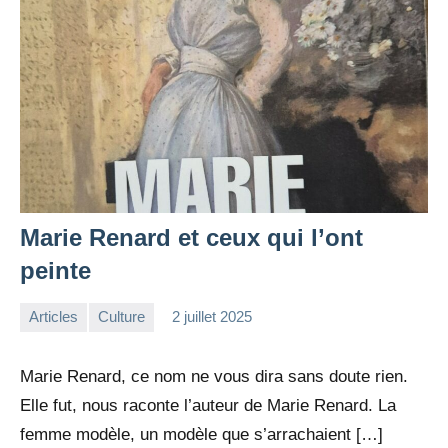
Marie Renard et ceux qui l’ont
peinte
Articles
Culture
2 juillet 2025
la
Aucun
Rédaction
commentaire
Marie Renard, ce nom ne vous dira sans doute rien.
Elle fut, nous raconte l’auteur de Marie Renard. La
femme modèle, un modèle que s’arrachaient […]