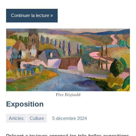
Continuer la lecture
Exposition
Articles
Culture
5 décembre 2024
la
Aucun
Rédaction
commentaire