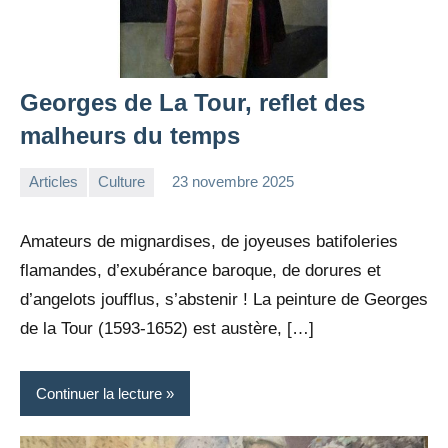
Georges de La Tour, reflet des
malheurs du temps
Articles
Culture
23 novembre 2025
la
1
Rédaction
commentaire
Amateurs de mignardises, de joyeuses batifoleries
flamandes, d’exubérance baroque, de dorures et
d’angelots joufflus, s’abstenir ! La peinture de Georges
de la Tour (1593-1652) est austère, […]
Continuer la lecture