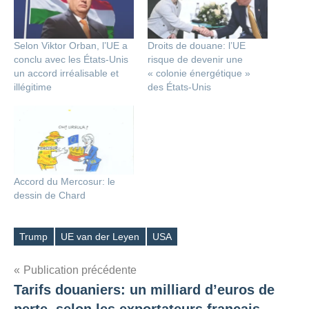
Selon Viktor Orban, l’UE a
Droits de douane: l’UE
conclu avec les États-Unis
risque de devenir une
un accord irréalisable et
« colonie énergétique »
illégitime
des États-Unis
Accord du Mercosur: le
dessin de Chard
Trump
UE van der Leyen
USA
Étiquettes
Navigation
Publication précédente
Tarifs douaniers: un milliard d’euros de
de