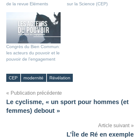
de la revue Eléments
sur la Science (CEP)
Congrès du Bien Commun:
les acteurs du pouvoir et le
pouvoir de l’engagement
CEP
modernité
Révélation
Étiquettes
Navigation
Publication précédente
Le cyclisme, « un sport pour hommes (et
de
femmes) debout »
l’article
Article suivant
L’Île de Ré en exemple