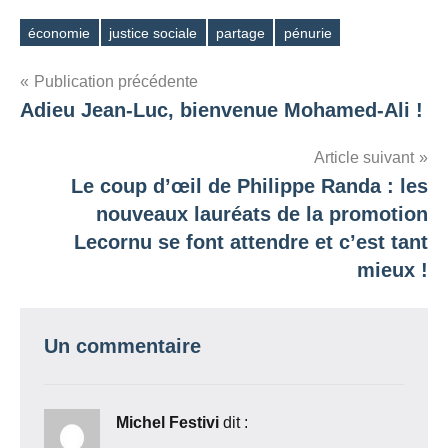
économie
justice sociale
partage
pénurie
Étiquettes
Navigation
Publication précédente
Adieu Jean-Luc, bienvenue Mohamed-Ali !
de
l’article
Article suivant
Le coup d’œil de Philippe Randa : les
nouveaux lauréats de la promotion
Lecornu se font attendre et c’est tant
mieux !
Un commentaire
Michel Festivi
dit :