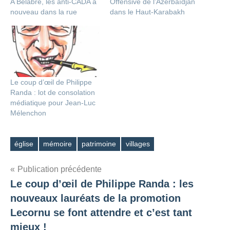
A Belâbre, les anti-CADA à
Offensive de l’Azerbaïdjan
nouveau dans la rue
dans le Haut-Karabakh
Le coup d’œil de Philippe
Randa : lot de consolation
médiatique pour Jean-Luc
Mélenchon
église
mémoire
patrimoine
villages
Étiquettes
Navigation
Publication précédente
Le coup d’œil de Philippe Randa : les
de
nouveaux lauréats de la promotion
l’article
Lecornu se font attendre et c’est tant
mieux !