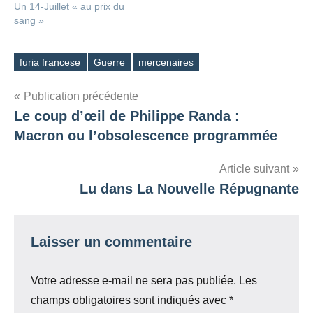
Un 14-Juillet « au prix du
sang »
furia francese
Guerre
mercenaires
Étiquettes
Navigation
Publication précédente
Le coup d’œil de Philippe Randa :
de
Macron ou l’obsolescence programmée
l’article
Article suivant
Lu dans La Nouvelle Répugnante
Laisser un commentaire
Votre adresse e-mail ne sera pas publiée.
Les
champs obligatoires sont indiqués avec
*