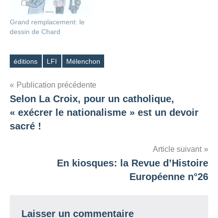
Grand remplacement: le
dessin de Chard
éditions
LFI
Mélenchon
Étiquettes
Navigation
Publication précédente
Selon La Croix, pour un catholique,
de
« exécrer le nationalisme » est un devoir
l’article
sacré !
Article suivant
En kiosques: la Revue d’Histoire
Européenne n°26
Laisser un commentaire