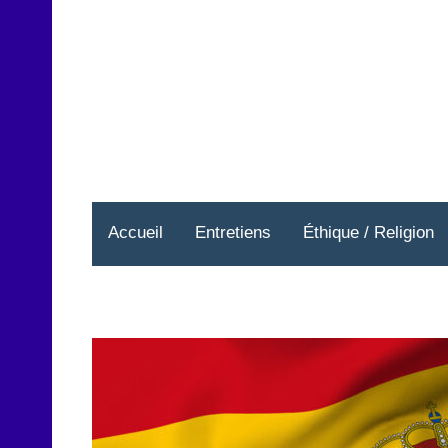
Aller
au
contenu
Accueil
Entretiens
Éthique / Religion