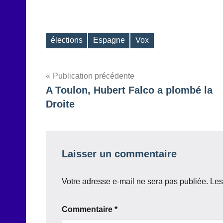
élections
Espagne
Vox
Étiquettes
Navigation
Publication précédente
A Toulon, Hubert Falco a plombé la
de
Droite
l’article
Laisser un commentaire
Votre adresse e-mail ne sera pas publiée.
Les
Commentaire
*