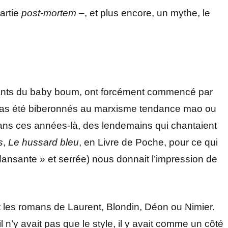
partie
post-mortem –
, et plus encore, un mythe, le
ants du baby boum, ont forcément commencé par
nt pas été biberonnés au marxisme tendance mao ou
 dans ces années-là, des lendemains qui chantaient
s
,
Le hussard bleu
, en Livre de Poche, pour ce qui
nsante » et serrée) nous donnait l’impression de
it les romans de Laurent, Blondin, Déon ou Nimier.
il n’y avait pas que le style, il y avait comme un côté