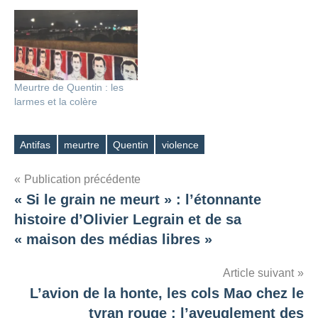
Meurtre de Quentin : les
larmes et la colère
Antifas
meurtre
Quentin
violence
Étiquettes
Navigation
Publication précédente
« Si le grain ne meurt » : l’étonnante
de
histoire d’Olivier Legrain et de sa
l’article
« maison des médias libres »
Article suivant
L’avion de la honte, les cols Mao chez le
tyran rouge : l’aveuglement des