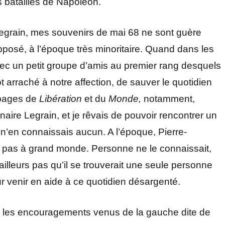
es batailles de Napoléon.
Legrain, mes souvenirs de mai 68 ne sont guère
pposé, à l’époque très minoritaire. Quand dans les
vec un petit groupe d’amis au premier rang desquels
tôt arraché à notre affection, de sauver le quotidien
 pages de
Libération
et du
Monde,
notamment,
nnaire Legrain, et je rêvais de pouvoir rencontrer un
e n’en connaissais aucun. A l’époque, Pierre-
it pas à grand monde. Personne ne le connaissait,
illeurs pas qu’il se trouverait une seule personne
r venir en aide à ce quotidien désargenté.
e, les encouragements venus de la gauche dite de