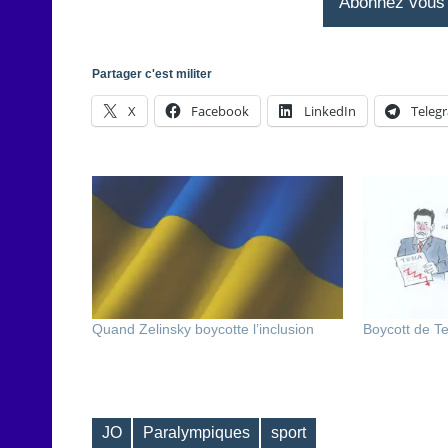
Abonnez vous à
Partager c'est militer
X
Facebook
LinkedIn
Teleg
Quand Zelinsky boycotte l’inclusion
Boycott de Te
JO
Paralympiques
sport
Étiquettes