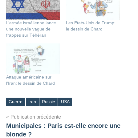
L’armée israélienne lance
Les Etats-Unis de Trump:
une nouvelle vague de
le dessin de Chard
frappes sur Téhéran
Attaque américaine sur
l’Iran: le dessin de Chard
Guerre
Iran
Russie
USA
Étiquettes
Navigation
Publication précédente
Municipales : Paris est-elle encore une
de
blonde ?