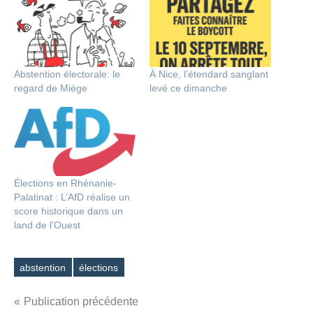
Abstention électorale: le
À Nice, l’étendard sanglant
regard de Miège
levé ce dimanche
Élections en Rhénanie-
Palatinat : L’AfD réalise un
score historique dans un
land de l’Ouest
abstention
élections
Étiquettes
Navigation
Publication précédente