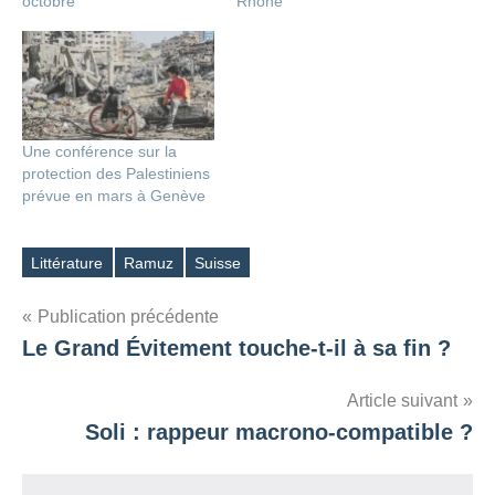
octobre
Rhône
Une conférence sur la
protection des Palestiniens
prévue en mars à Genève
Littérature
Ramuz
Suisse
Étiquettes
Navigation
Publication précédente
Le Grand Évitement touche-t-il à sa fin ?
de
l’article
Article suivant
Soli : rappeur macrono-compatible ?