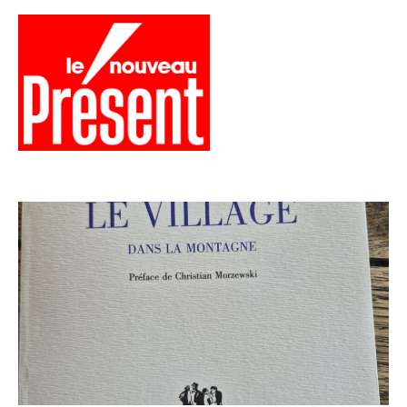
Aller
au
contenu
Menu
Présent
Hebdo