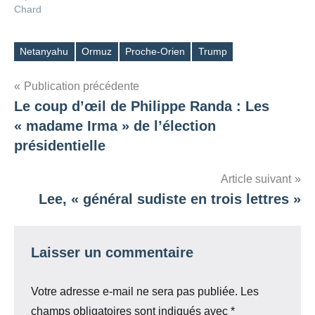
Chard
Netanyahu
Ormuz
Proche-Orien
Trump
Étiquettes
Navigation
Publication précédente
Le coup d’œil de Philippe Randa : Les
de
« madame Irma » de l’élection
l’article
présidentielle
Article suivant
Lee, « général sudiste en trois lettres »
Laisser un commentaire
Votre adresse e-mail ne sera pas publiée.
Les
champs obligatoires sont indiqués avec
*