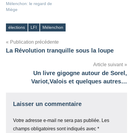
Mélenchon: le regard de
Miège
élections
LFI
Mélenchon
Étiquettes
Navigation
Publication précédente
La Révolution tranquille sous la loupe
de
l’article
Article suivant
Un livre gigogne autour de Sorel,
Variot,Valois et quelques autres…
Laisser un commentaire
Votre adresse e-mail ne sera pas publiée.
Les
champs obligatoires sont indiqués avec
*