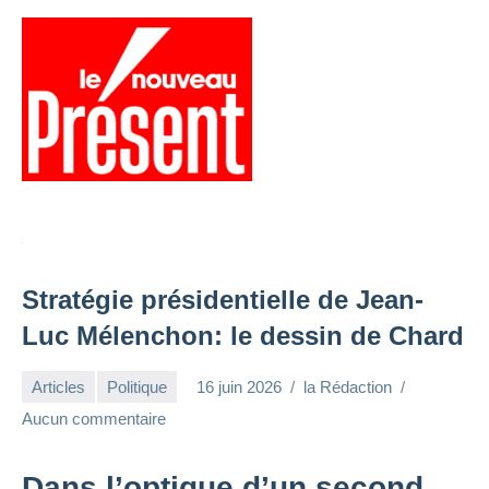
Aller
au
contenu
Menu
Présent
Hebdo
Stratégie présidentielle de Jean-
Luc Mélenchon: le dessin de Chard
Articles
Politique
16 juin 2026
la Rédaction
Aucun commentaire
Dans l’optique d’un second