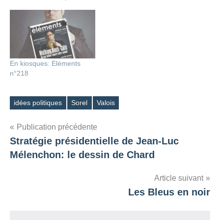
En kiosques: Eléments
n°218
idées politiques
Sorel
Valois
Étiquettes
Navigation
Publication précédente
Stratégie présidentielle de Jean-Luc
de
Mélenchon: le dessin de Chard
l’article
Article suivant
Les Bleus en noir