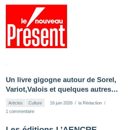
Aller
au
contenu
Menu
Présent
Hebdo
Un livre gigogne autour de Sorel,
Variot,Valois et quelques autres…
Articles
Culture
16 juin 2026
la Rédaction
1 commentaire
Les éditions L’AENCRE