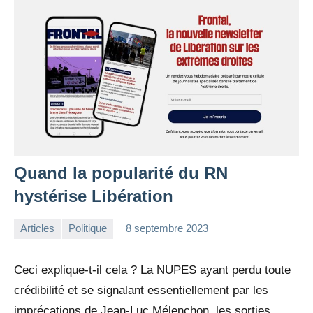
Quand la popularité du RN
hystérise Libération
Articles
Politique
8 septembre 2023
la
1
Rédaction
commentaire
Ceci explique-t-il cela ? La NUPES ayant perdu toute
crédibilité et se signalant essentiellement par les
imprécations de Jean-Luc Mélenchon, les sorties