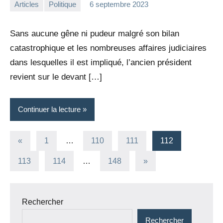
Articles
Politique
6 septembre 2023
la
Aucun
Rédaction
commentaire
Sans aucune gêne ni pudeur malgré son bilan
catastrophique et les nombreuses affaires judiciaires
dans lesquelles il est impliqué, l’ancien président
revient sur le devant […]
Continuer la lecture
Pagination
Publications
«
1
…
110
111
112
précédentes
des
Articles
113
114
…
148
»
suivants
publications
Rechercher
Rechercher