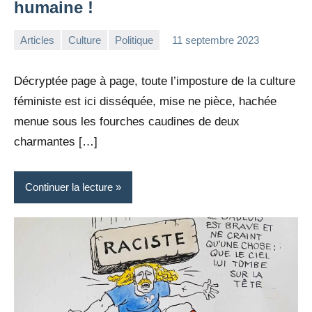
humaine !
Articles
Culture
Politique
11 septembre 2023
la
1
Rédaction
commentaire
Décryptée page à page, toute l’imposture de la culture
féministe est ici disséquée, mise ne pièce, hachée
menue sous les fourches caudines de deux
charmantes […]
Continuer la lecture