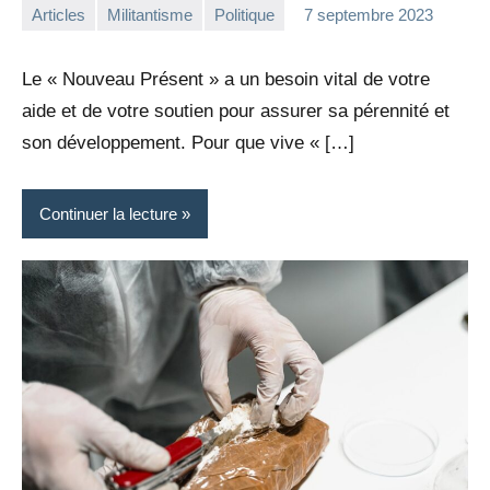
Articles
Militantisme
Politique
7 septembre 2023
la
Aucun
Rédaction
commentaire
Le « Nouveau Présent » a un besoin vital de votre
aide et de votre soutien pour assurer sa pérennité et
son développement. Pour que vive « […]
Continuer la lecture