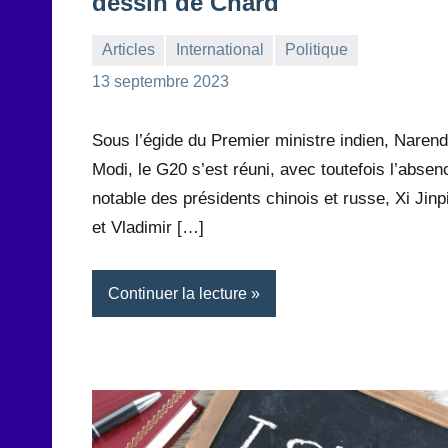
dessin de Chard
Articles
International
Politique
la
Aucun
13 septembre 2023
Rédaction
commentaire
Sous l’égide du Premier ministre indien, Narend
Modi, le G20 s’est réuni, avec toutefois l’absen
notable des présidents chinois et russe, Xi Jinp
et Vladimir […]
Continuer la lecture