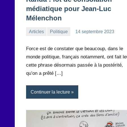
médiatique pour Jean-Luc
Mélenchon
Articles
Politique
14 septembre 2023
la
2
Rédaction
commentaires
Force est de constater que beaucoup, dans le
monde politique, français notamment, ont fait le
cette phrase désormais passée à la postérité,
qu’on a prêté […]
Continuer la lecture