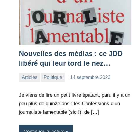
Nouvelles des médias : ce JDD
libéré qui leur tord le nez…
Articles
Politique
14 septembre 2023
la
1
Rédaction
commentaire
Je viens de lire un petit livre épatant, paru il y a un
peu plus de quinze ans : les Confessions d’un
journaliste lamentable (sic !), de […]
Continuer la lecture