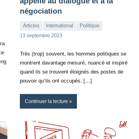
appelle au dialogue et à la
négociation
Articles
International
Politique
la
1
13 septembre 2023
ra
Rédaction
commentaire
ce
Très (trop) souvent, les hommes politiques se
ing
montrent davantage mesuré, nuancé et inspiré
quand ils se trouvent éloignés des postes de
pouvoir qu’ils ont occupés. […]
Continuer la lecture