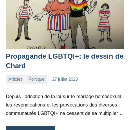
Propagande LGBTQI+: le dessin de
Chard
Articles
Politique
27 juillet 2023
la
Aucun
Rédaction
commentaire
Depuis l’adoption de la loi sur le mariage homosexuel,
les revendications et les provocations des diverses
communautés LGBTQI+ ne cessent de se multiplier…