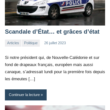
Scandale d’État… et grâces d’état
Articles
Politique
26 juillet 2023
la
Aucun
Rédaction
commentaire
Si notre président qui, de Nouvelle-Calédonie et sur
fond de drapeaux français, européen mais aussi
canaque, s’adressait lundi pour la première fois depuis
les émeutes […]
Continuer la lecture