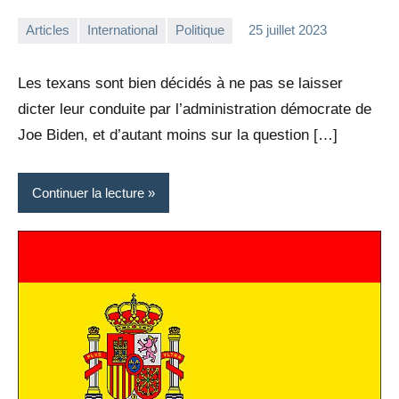
Articles
International
Politique
25 juillet 2023
la
Aucun
Rédaction
commentaire
Les texans sont bien décidés à ne pas se laisser
dicter leur conduite par l’administration démocrate de
Joe Biden, et d’autant moins sur la question […]
Continuer la lecture