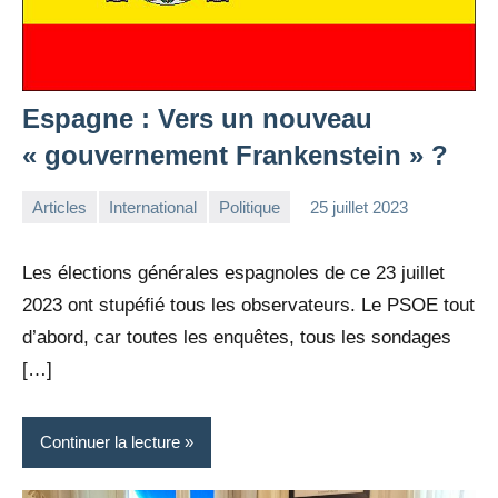
Espagne : Vers un nouveau
« gouvernement Frankenstein » ?
Articles
International
Politique
25 juillet 2023
la
1
Rédaction
commentaire
Les élections générales espagnoles de ce 23 juillet
2023 ont stupéfié tous les observateurs. Le PSOE tout
d’abord, car toutes les enquêtes, tous les sondages
[…]
Continuer la lecture