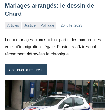
Mariages arrangés: le dessin de
Chard
Articles
Justice
Politique
26 juillet 2023
la
Aucun
Rédaction
commentaire
Les « mariages blancs » font partie des nombreuses
voies d’immigration illégale. Plusieurs affaires ont
récemment défrayées la chronique.
Continuer la lecture