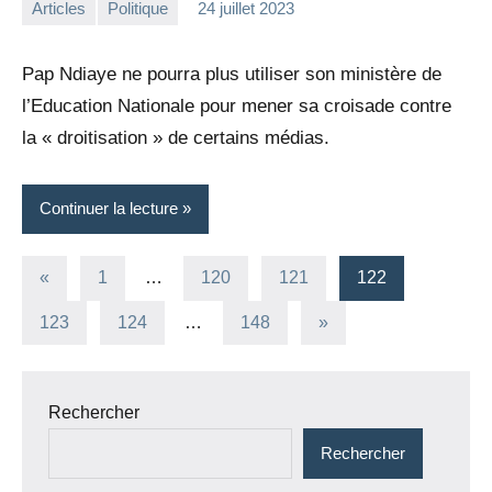
Articles
Politique
24 juillet 2023
la
Aucun
Rédaction
commentaire
Pap Ndiaye ne pourra plus utiliser son ministère de
l’Education Nationale pour mener sa croisade contre
la « droitisation » de certains médias.
Continuer la lecture
Pagination
Publications
«
1
…
120
121
122
précédentes
des
Articles
123
124
…
148
»
suivants
publications
Rechercher
Rechercher