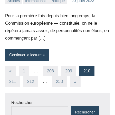
Articles
International
Politique
20 juillet 2023
la
3
Rédaction
commentaires
Pour la première fois depuis bien longtemps, la
Commission européenne — constituée, on ne le
répétera jamais assez, de personnalités non élues, en
commençant par […]
Continuer la lecture
Pagination
Publications
«
1
…
208
209
210
précédentes
des
Articles
211
212
…
253
»
suivants
publications
Rechercher
Rechercher