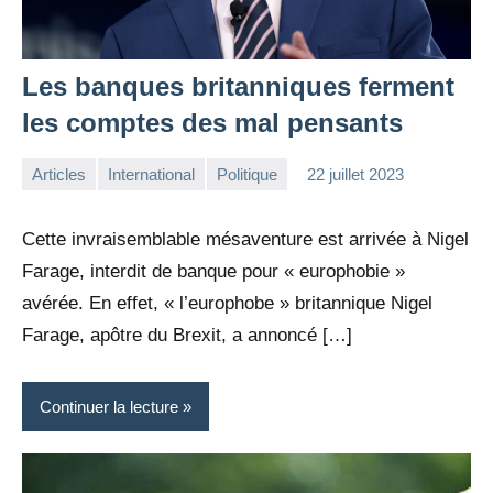
Les banques britanniques ferment
les comptes des mal pensants
Articles
International
Politique
22 juillet 2023
la
Aucun
Rédaction
commentaire
Cette invraisemblable mésaventure est arrivée à Nigel
Farage, interdit de banque pour « europhobie »
avérée. En effet, « l’europhobe » britannique Nigel
Farage, apôtre du Brexit, a annoncé […]
Continuer la lecture