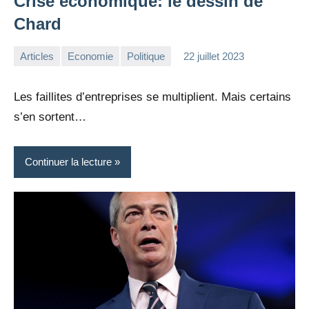
Crise économique: le dessin de
Chard
Articles
Economie
Politique
22 juillet 2023
la
Aucun
Rédaction
commentaire
Les faillites d’entreprises se multiplient. Mais certains
s’en sortent…
Continuer la lecture