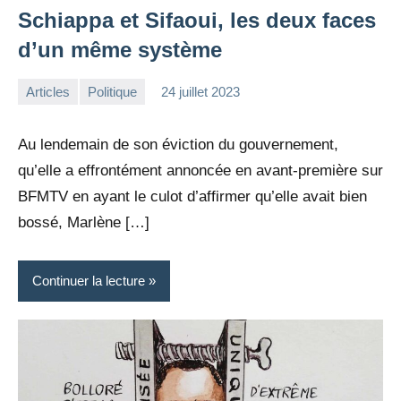
Schiappa et Sifaoui, les deux faces
d’un même système
Articles
Politique
24 juillet 2023
la
Aucun
Rédaction
commentaire
Au lendemain de son éviction du gouvernement,
qu’elle a effrontément annoncée en avant-première sur
BFMTV en ayant le culot d’affirmer qu’elle avait bien
bossé, Marlène […]
Continuer la lecture