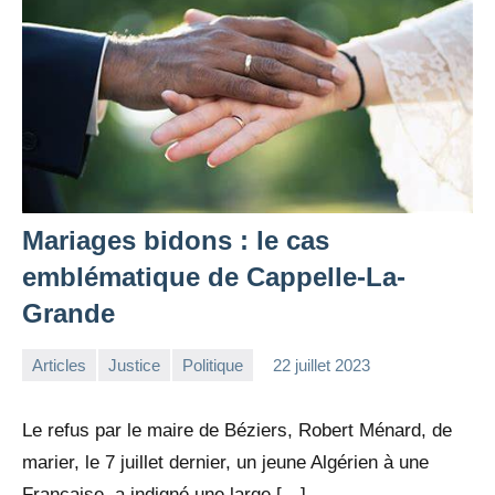
Mariages bidons : le cas
emblématique de Cappelle-La-
Grande
Articles
Justice
Politique
22 juillet 2023
la
2
Rédaction
commentaires
Le refus par le maire de Béziers, Robert Ménard, de
marier, le 7 juillet dernier, un jeune Algérien à une
Française, a indigné une large […]