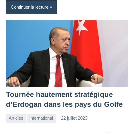
Continuer la lecture
Tournée hautement stratégique
d’Erdogan dans les pays du Golfe
Articles
International
22 juillet 2023
la
Aucun
Rédaction
commentaire