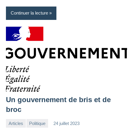
Continuer la lecture
Un gouvernement de bris et de
broc
Articles
Politique
24 juillet 2023
la
1