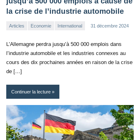
jusqu’à 500 000 emplois à cause de
la crise de l’industrie automobile
Articles
Economie
International
31 décembre 2024
la
Aucun
Rédaction
commentaire
L’Allemagne perdra jusqu’à 500 000 emplois dans
l’industrie automobile et les industries connexes au
cours des dix prochaines années en raison de la crise
de […]
Continuer la lecture