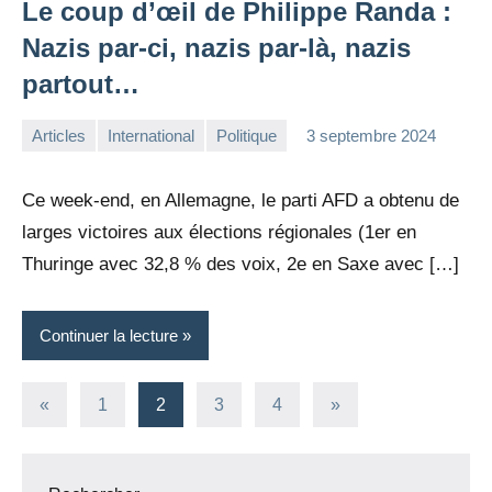
Le coup d’œil de Philippe Randa :
Nazis par-ci, nazis par-là, nazis
partout…
Articles
International
Politique
3 septembre 2024
la
Aucun
Rédaction
commentaire
Ce week-end, en Allemagne, le parti AFD a obtenu de
larges victoires aux élections régionales (1er en
Thuringe avec 32,8 % des voix, 2e en Saxe avec […]
Continuer la lecture
Pagination
Publications
Articles
«
1
2
3
4
»
précédentes
suivants
des
publications