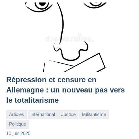
Répression et censure en
Allemagne : un nouveau pas vers
le totalitarisme
Articles
International
Justice
Militantisme
Politique
la
Aucun
10 juin 2025
Rédaction
commentaire