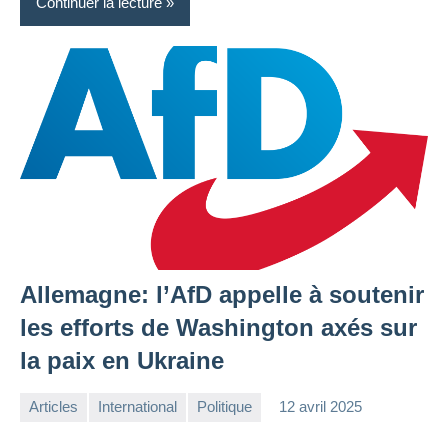
Continuer la lecture
Allemagne: l’AfD appelle à soutenir
les efforts de Washington axés sur
la paix en Ukraine
Articles
International
Politique
12 avril 2025
la
Aucun
Rédaction
commentaire