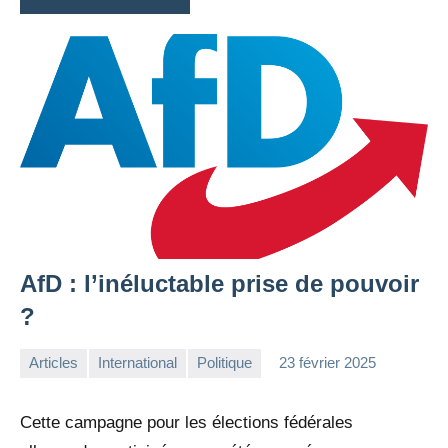
AfD : l’inéluctable prise de pouvoir
?
Articles
International
Politique
23 février 2025
la
1
Rédaction
commentaire
Cette campagne pour les élections fédérales