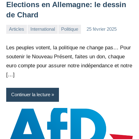
Elections en Allemagne: le dessin
de Chard
Articles
International
Politique
25 février 2025
la
1
Rédaction
commentaire
Les peuples votent, la politique ne change pas… Pour
soutenir le Nouveau Présent, faites un don, chaque
euro compte pour assurer notre indépendance et notre
[…]
Continuer la lecture