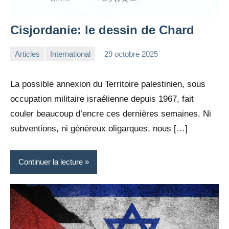
Cisjordanie: le dessin de Chard
Articles
International
29 octobre 2025
la
1
Rédaction
commentaire
La possible annexion du Territoire palestinien, sous
occupation militaire israélienne depuis 1967, fait
couler beaucoup d’encre ces dernières semaines. Ni
subventions, ni généreux oligarques, nous […]
Continuer la lecture