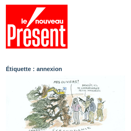
Aller
au
contenu
Menu
Présent
Hebdo
Étiquette :
annexion