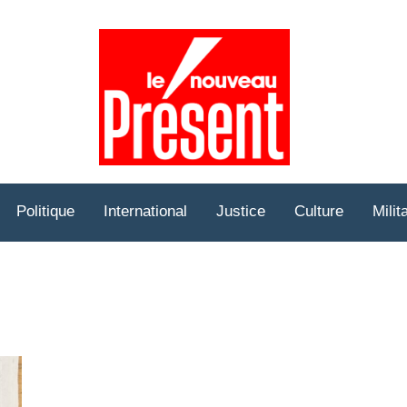
Prése
Hebd
Politique
International
Justice
Culture
Milit