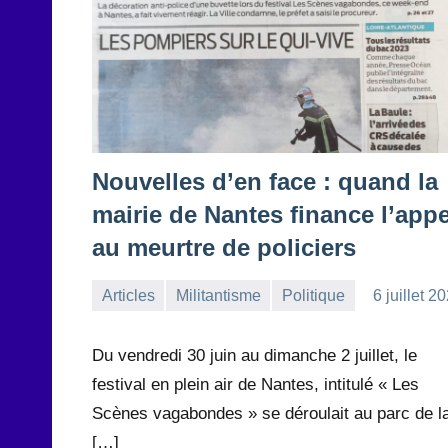
Nouvelles d’en face : quand la
mairie de Nantes finance l’appe
au meurtre de policiers
Articles
Militantisme
Politique
6 juillet 2
la
Aucun
Rédaction
commentaire
Du vendredi 30 juin au dimanche 2 juillet, le
festival en plein air de Nantes, intitulé « Les
Scènes vagabondes » se déroulait au parc de l
[…]