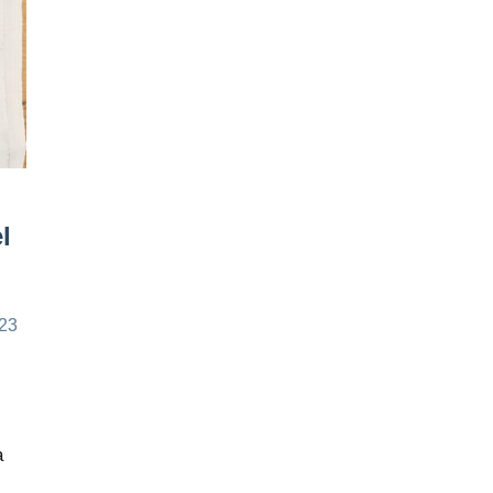
l
023
a