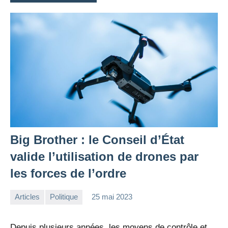
Big Brother : le Conseil d’État
valide l’utilisation de drones par
les forces de l’ordre
Articles
Politique
25 mai 2023
la
Aucun
Rédaction
commentaire
Depuis plusieurs années, les moyens de contrôle et