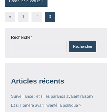
Continuer la lecture
Pagination
Publications
«
1
2
3
précédentes
des
publications
Rechercher
Rechercher
Articles récents
Surveillance : et si les paranos avaient raison?
Et si Homère avait inventé la politique ?