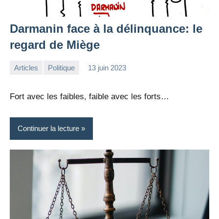
Darmanin face à la délinquance: le
regard de Miège
Articles
Politique
13 juin 2023
la
Aucun
Rédaction
commentaire
Fort avec les faibles, faible avec les forts…
Continuer la lecture