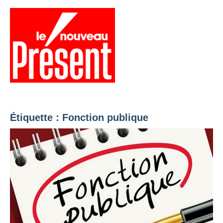
Aller
au
contenu
Menu
Présent
Hebdo
Étiquette :
Fonction publique