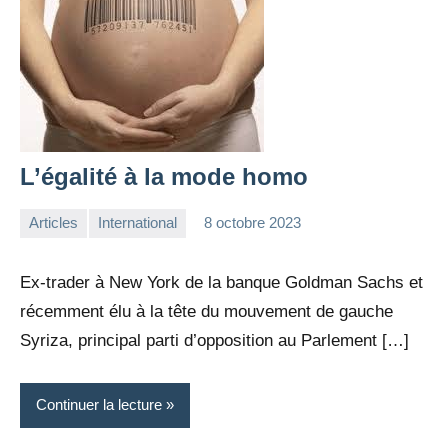
L’égalité à la mode homo
Articles
International
8 octobre 2023
la
Aucun
Rédaction
commentaire
Ex-trader à New York de la banque Goldman Sachs et
récemment élu à la tête du mouvement de gauche
Syriza, principal parti d’opposition au Parlement […]
Continuer la lecture