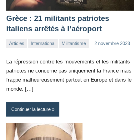
Grèce : 21 militants patriotes
italiens arrêtés à l’aéroport
Articles
International
Militantisme
2 novembre 2023
la
Aucun
Rédaction
commentaire
La répression contre les mouvements et les militants
patriotes ne concerne pas uniquement la France mais
frappe malheureusement partout en Europe et dans le
monde. […]
Continuer la lecture