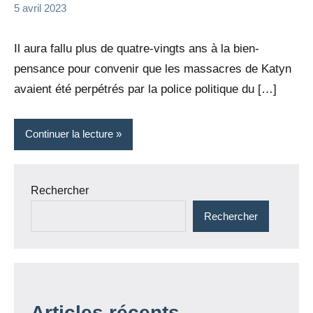
la
1
5 avril 2023
Rédaction
commentaire
Il aura fallu plus de quatre-vingts ans à la bien-
pensance pour convenir que les massacres de Katyn
avaient été perpétrés par la police politique du […]
Continuer la lecture
Rechercher
Rechercher
Articles récents