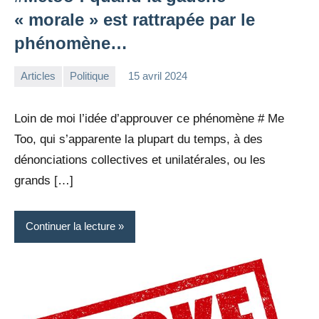
« morale » est rattrapée par le
phénomène…
Articles
Politique
15 avril 2024
la
Aucun
Rédaction
commentaire
Loin de moi l’idée d’approuver ce phénomène # Me
Too, qui s’apparente la plupart du temps, à des
dénonciations collectives et unilatérales, ou les
grands […]
Continuer la lecture