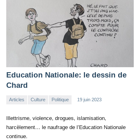
Education Nationale: le dessin de
Chard
Articles
Culture
Politique
19 juin 2023
la
Aucun
Rédaction
commentaire
Illettrisme, violence, drogues, islamisation,
harcèlement… le naufrage de l’Education Nationale
continue.