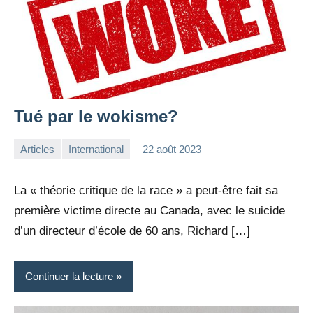
Tué par le wokisme?
Articles
International
22 août 2023
la
Aucun
Rédaction
commentaire
La « théorie critique de la race » a peut-être fait sa
première victime directe au Canada, avec le suicide
d’un directeur d’école de 60 ans, Richard […]
Continuer la lecture