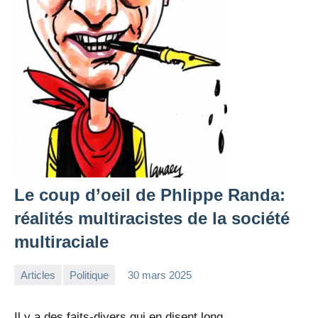
Le coup d’oeil de Phlippe Randa:
réalités multiracistes de la société
multiraciale
Articles
Politique
30 mars 2025
la
Aucun
Rédaction
commentaire
Il y a des faits-divers qui en disent long.