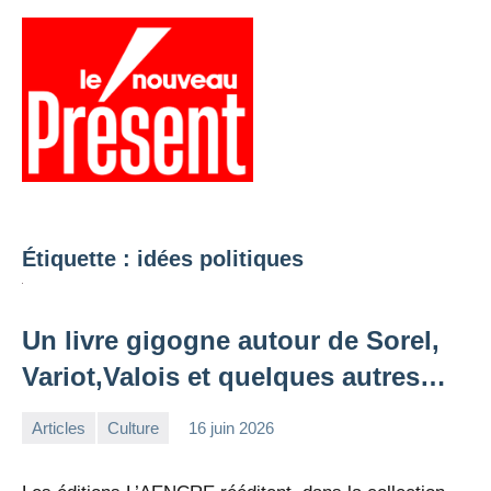
Aller
au
contenu
Menu
Présent
Hebdo
Étiquette :
idées politiques
Un livre gigogne autour de Sorel,
Variot,Valois et quelques autres…
Articles
Culture
16 juin 2026
la
1
Rédaction
commentaire