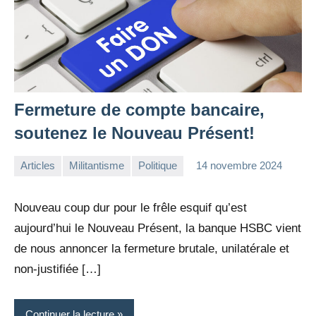
Fermeture de compte bancaire,
soutenez le Nouveau Présent!
Articles
Militantisme
Politique
14 novembre 2024
la
1
Rédaction
commentaire
Nouveau coup dur pour le frêle esquif qu’est
aujourd’hui le Nouveau Présent, la banque HSBC vient
de nous annoncer la fermeture brutale, unilatérale et
non-justifiée […]
Continuer la lecture