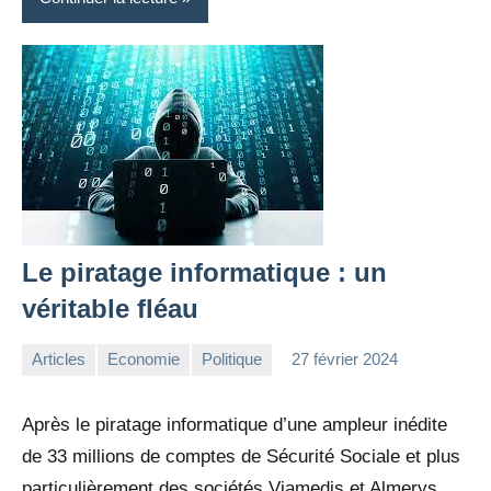
Le piratage informatique : un
véritable fléau
Articles
Economie
Politique
27 février 2024
la
1
Rédaction
commentaire
Après le piratage informatique d’une ampleur inédite
de 33 millions de comptes de Sécurité Sociale et plus
particulièrement des sociétés Viamedis et Almerys,