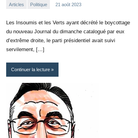
Articles
Politique
21 août 2023
la
Aucun
Rédaction
commentaire
Les Insoumis et les Verts ayant décrété le boycottage
du nouveau Journal du dimanche catalogué par eux
d’extrême droite, le parti présidentiel avait suivi
servilement, […]
Continuer la lecture