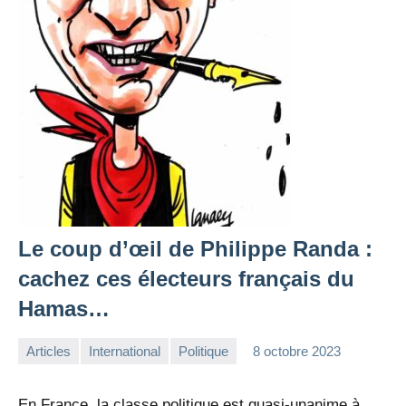
Le coup d’œil de Philippe Randa :
cachez ces électeurs français du
Hamas…
Articles
International
Politique
8 octobre 2023
la
Aucun
Rédaction
commentaire
En France, la classe politique est quasi-unanime à