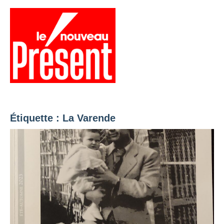
Aller
au
contenu
Menu
Présent
Hebdo
Étiquette :
La Varende