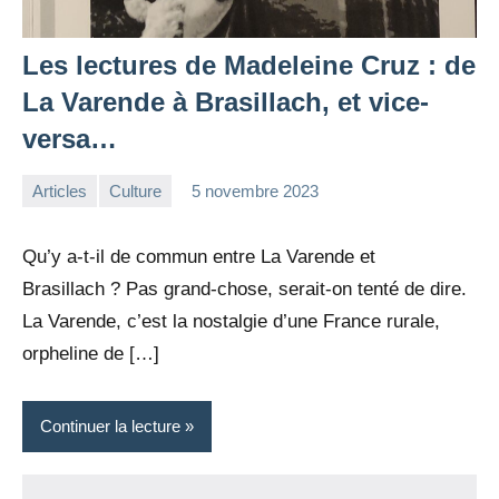
Les lectures de Madeleine Cruz : de
La Varende à Brasillach, et vice-
versa…
Articles
Culture
5 novembre 2023
la
2
Rédaction
commentaires
Qu’y a-t-il de commun entre La Varende et
Brasillach ? Pas grand-chose, serait-on tenté de dire.
La Varende, c’est la nostalgie d’une France rurale,
orpheline de […]
Continuer la lecture