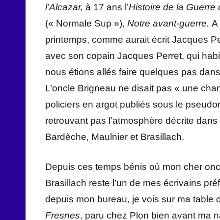
l’Alcazar,
à 17 ans l’
Histoire de la Guerr
(« Normale Sup »),
Notre avant-guerre.
A
printemps, comme aurait écrit Jacques Per
avec son copain Jacques Perret, qui habit
nous étions allés faire quelques pas dans 
L’oncle Brigneau ne disait pas « une cha
policiers en argot publiés sous le pseudony
retrouvant pas l’atmosphère décrite dans
Bardèche, Maulnier et Brasillach.
Depuis ces temps bénis où mon cher oncle 
Brasillach reste l’un de mes écrivains pré
depuis mon bureau, je vois sur ma table de
Fresnes
, paru chez Plon bien avant ma na